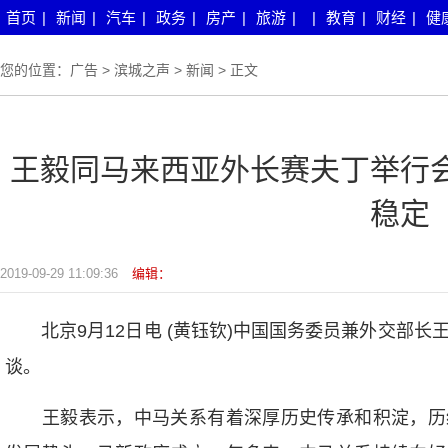
首页
|
新闻
|
汽车
|
政务
|
房产
|
旅游
|
|
教育
|
财经
|
健
您的位置：
广告
>
滨城之声
>
新闻
> 正文
王毅同马来西亚外长赛夫丁举行
稳定
2019-09-29 11:09:36
编辑：
北京9月12日电 (黄钰钦)中国国务委员兼外交部长
谈。
王毅表示，中马关系有着深厚历史传承和积淀，历