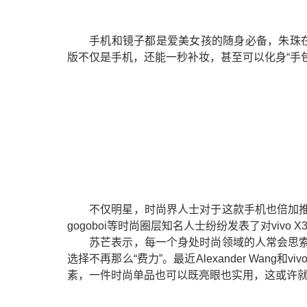
手机和镜子都是爱美女孩的随身必备，朱珠在微博不
版不仅是手机，还能一秒补妆，甚至可以化身“手
不仅明星，时尚界人士对于这款手机也倍加
gogoboi等时尚圈层知名人士纷纷发表了对vivo X
苏芒表示，每一个身处时尚领域的人常会思
选择不再那么“费力”。最近Alexander Wan
素，一件时尚单品也可以既亮眼也实用，这或许