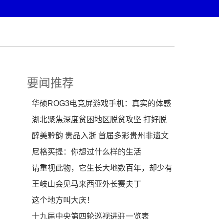
要闻推荐
华硕ROG3电竞屏游戏手机：真实的体感
操控让你爽到咋舌
湖北聚焦深度贫困地区脱贫攻坚 打好脱
贫“组合拳”
醉美黔韵 贵品入浙 首届多彩贵州非遗文
化-贵品博览会
尼格买提：你想过什么样的生活
请重视此物，它生长大地数百年，却少有
人知道价值，真
王岐山会见马来西亚外长赛夫丁
这个地方叫大庆！
十九届中央第四轮巡视进驻一览表