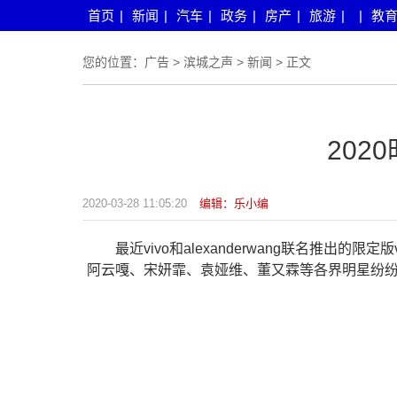
首页
|
新闻
|
汽车
|
政务
|
房产
|
旅游
|
|
教
您的位置：
广告
>
滨城之声
>
新闻
> 正文
202
2020-03-28 11:05:20
编辑：乐小编
最近vivo和alexanderwang联名推出的限
阿云嘎、宋妍霏、袁娅维、董又霖等各界明星纷