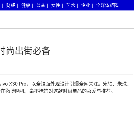
育
|
财经
|
健康
|
公益
|
女性
|
艺术
|
企业
|
全媒体矩阵
0时尚出街必备
定版vivo X30 Pro，以全镜面外观设计引爆全网关注。宋轶、朱珠、
纷在微博晒机，毫不掩饰对这款时尚单品的喜爱与推荐。