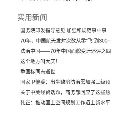
实用新闻
国务院印发指导意见 加强和规范事中事
后监管
70年，中国航天发射次数从零“飞”到300+
法治中国——70年中国面貌变迁述评之四
这个地方叫大庆！
季国标同志逝世
国家卫健委：出生缺陷防治需加强三级预
防
关于中美经贸话题，商务部回应了这些热
点
韩正：推动国土空间规划工作迈上新水平