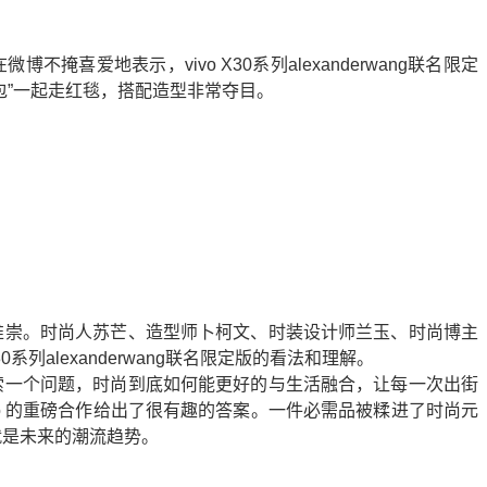
掩喜爱地表示，vivo X30系列alexanderwang联名限定
包”一起走红毯，搭配造型非常夺目。
推崇。时尚人苏芒、造型师卜柯文、时装设计师兰玉、时尚博主
30系列alexanderwang联名限定版的看法和理解。
索一个问题，时尚到底如何能更好的与生活融合，让每一次出街
g和vivo 的重磅合作给出了很有趣的答案。一件必需品被糅进了时尚元
就是未来的潮流趋势。